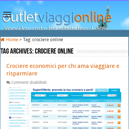
Home
>
Tag:
crociere online
Tag Archives:
crociere online
Crociere economici per chi ama viaggiare e
risparmiare
su
Commenti disabilitati
Crociere
economici
per
chi
ama
viaggiare
e
risparmiare