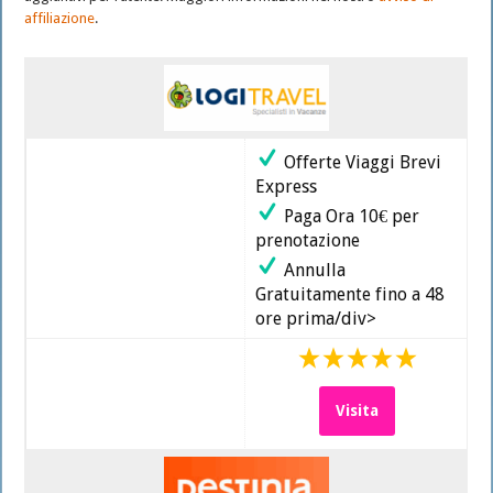
Pacchetti
affiliazione
.
vacanze
e
tour
last
minute
Offerte Viaggi Brevi
Express
Paga Ora 10€ per
prenotazione
Annulla
Gratuitamente fino a 48
ore prima/div>
Visita