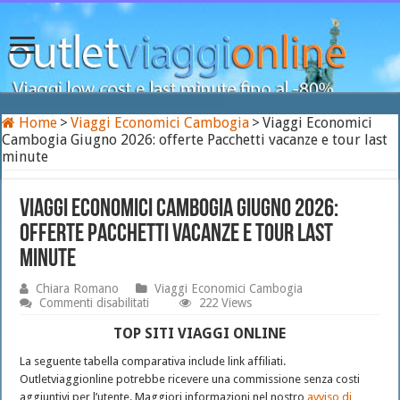
Home
>
Viaggi Economici Cambogia
>
Viaggi Economici
Cambogia Giugno 2026: offerte Pacchetti vacanze e tour last
minute
Viaggi Economici Cambogia Giugno 2026:
offerte Pacchetti vacanze e tour last
minute
Chiara Romano
Viaggi Economici Cambogia
su
Commenti disabilitati
222 Views
Viaggi
Economici
TOP SITI VIAGGI ONLINE
Cambogia
Giugno
La seguente tabella comparativa include link affiliati.
2026:
Outletviaggionline potrebbe ricevere una commissione senza costi
offerte
aggiuntivi per l’utente. Maggiori informazioni nel nostro
avviso di