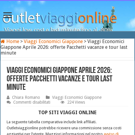
Home
>
Viaggi Economici Giappone
>
Viaggi Economici
Giappone Aprile 2026: offerte Pacchetti vacanze e tour last
minute
Viaggi Economici Giappone Aprile 2026:
offerte Pacchetti vacanze e tour last
minute
Chiara Romano
Viaggi Economici Giappone
su
Commenti disabilitati
224 Views
Viaggi
Economici
TOP SITI VIAGGI ONLINE
Giappone
Aprile
La seguente tabella comparativa include link affiliati.
2026:
Outletviaggionline potrebbe ricevere una commissione senza costi
offerte
aggiuntivi per l’utente. Maggiori informazioni nel nostro
avviso di