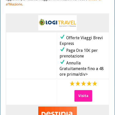
Pacchetti
affiliazione
.
vacanze
e
tour
last
minute
Offerte Viaggi Brevi
Express
Paga Ora 10€ per
prenotazione
Annulla
Gratuitamente fino a 48
ore prima/div>
Visita