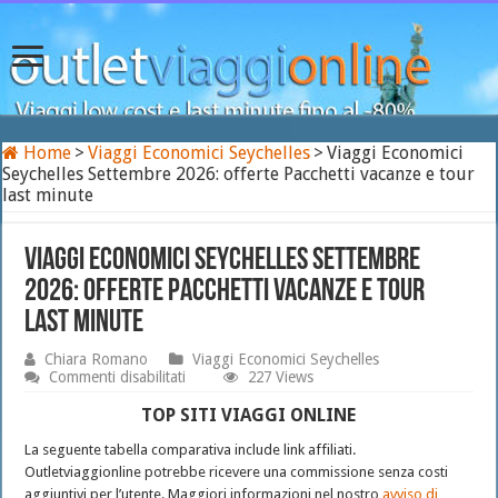
Home
>
Viaggi Economici Seychelles
>
Viaggi Economici
Seychelles Settembre 2026: offerte Pacchetti vacanze e tour
last minute
Viaggi Economici Seychelles Settembre
2026: offerte Pacchetti vacanze e tour
last minute
Chiara Romano
Viaggi Economici Seychelles
su
Commenti disabilitati
227 Views
Viaggi
Economici
TOP SITI VIAGGI ONLINE
Seychelles
Settembre
La seguente tabella comparativa include link affiliati.
2026:
Outletviaggionline potrebbe ricevere una commissione senza costi
offerte
aggiuntivi per l’utente. Maggiori informazioni nel nostro
avviso di