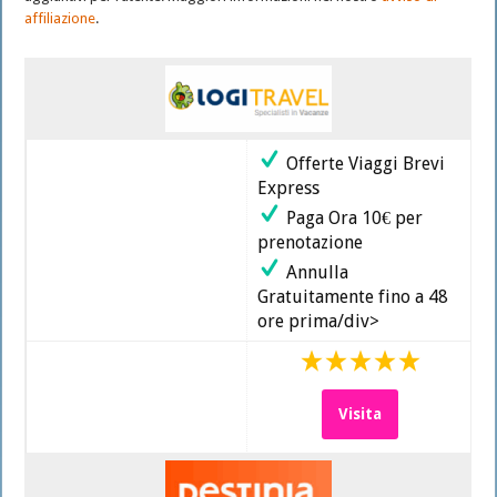
Pacchetti
affiliazione
.
vacanze
e
tour
last
minute
Offerte Viaggi Brevi
Express
Paga Ora 10€ per
prenotazione
Annulla
Gratuitamente fino a 48
ore prima/div>
Visita