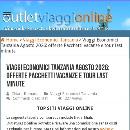
Home
>
Viaggi Economici Tanzania
>
Viaggi Economici
Tanzania Agosto 2026: offerte Pacchetti vacanze e tour last
minute
Viaggi Economici Tanzania Agosto 2026:
offerte Pacchetti vacanze e tour last
minute
Chiara Romano
Viaggi Economici Tanzania
su
Commenti disabilitati
227 Views
Viaggi
Economici
TOP SITI VIAGGI ONLINE
Tanzania
Agosto
La seguente tabella comparativa include link affiliati.
2026:
Outletviaggionline potrebbe ricevere una commissione senza costi
offerte
aggiuntivi per l’utente. Maggiori informazioni nel nostro
avviso di