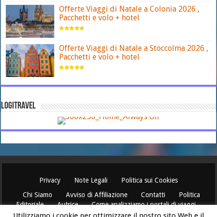
Offerte Viaggi di Natale a Colonia 2026 ,
Pacchetti e volo + hotel
Offerte Viaggi di Natale a Stoccolma 2026 ,
Pacchetti e volo + hotel
LOGITRAVEL
Privacy
Note Legali
Politica sui Cookies
Chi Siamo
Avviso di Affiliazione
Contatti
Politica
Editoriale
Autrice
Come analizziamo i portali di viaggi
Utilizziamo i cookie per ottimizzare il nostro sito Web e il